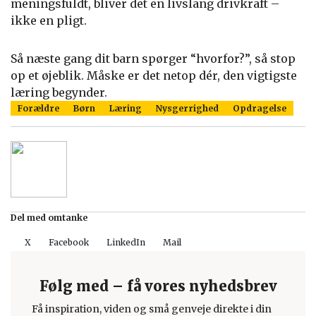
meningsfuldt, bliver det en livslang drivkraft –
ikke en pligt.
Så næste gang dit barn spørger “hvorfor?”, så stop
op et øjeblik. Måske er det netop dér, den vigtigste
læring begynder.
Forældre
Børn
Læring
Nysgerrighed
Opdragelse
Del med omtanke
X
Facebook
LinkedIn
Mail
Følg med – få vores nyhedsbrev
Få inspiration, viden og små genveje direkte i din