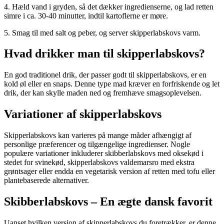
4. Hæld vand i gryden, så det dækker ingredienserne, og lad retten
simre i ca. 30-40 minutter, indtil kartoflerne er møre.
5. Smag til med salt og peber, og server skipperlabskovs varm.
Hvad drikker man til skipperlabskovs?
En god traditionel drik, der passer godt til skipperlabskovs, er en
kold øl eller en snaps. Denne type mad kræver en forfriskende og let
drik, der kan skylle maden ned og fremhæve smagsoplevelsen.
Variationer af skipperlabskovs
Skipperlabskovs kan varieres på mange måder afhængigt af
personlige præferencer og tilgængelige ingredienser. Nogle
populære variationer inkluderer skibberlabskovs med oksekød i
stedet for svinekød, skipperlabskovs valdemarsro med ekstra
grøntsager eller endda en vegetarisk version af retten med tofu eller
plantebaserede alternativer.
Skibberlabskovs – En ægte dansk favorit
Uanset hvilken version af skipperlabskovs du foretrækker, er denne