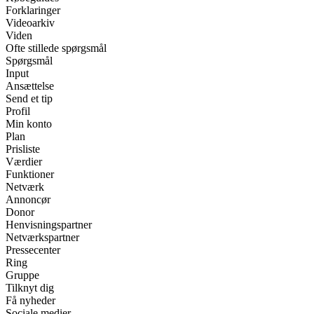
Forklaringer
Videoarkiv
Viden
Ofte stillede spørgsmål
Spørgsmål
Input
Ansættelse
Send et tip
Profil
Min konto
Plan
Prisliste
Værdier
Funktioner
Netværk
Annoncør
Donor
Henvisningspartner
Netværkspartner
Pressecenter
Ring
Gruppe
Tilknyt dig
Få nyheder
Sociale medier