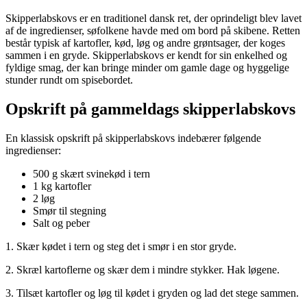
Skipperlabskovs er en traditionel dansk ret, der oprindeligt blev lavet
af de ingredienser, søfolkene havde med om bord på skibene. Retten
består typisk af kartofler, kød, løg og andre grøntsager, der koges
sammen i en gryde. Skipperlabskovs er kendt for sin enkelhed og
fyldige smag, der kan bringe minder om gamle dage og hyggelige
stunder rundt om spisebordet.
Opskrift på gammeldags skipperlabskovs
En klassisk opskrift på skipperlabskovs indebærer følgende
ingredienser:
500 g skært svinekød i tern
1 kg kartofler
2 løg
Smør til stegning
Salt og peber
1. Skær kødet i tern og steg det i smør i en stor gryde.
2. Skræl kartoflerne og skær dem i mindre stykker. Hak løgene.
3. Tilsæt kartofler og løg til kødet i gryden og lad det stege sammen.