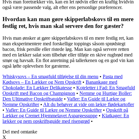
Hvis man foretrækker vin, kan en let rødvin eller en kraftig hvidvin
også være passende valg, alt efter ens personlige præferencer.
Hvordan kan man gøre skipperlabskovs til en mere
festlig ret, hvis man skal servere den for gæster?
Hvis man ønsker at gøre skipperlabskovs til en mere festlig ret, kan
man eksperimentere med forskellige toppings såsom sprødstegt
bacon, frisk persille eller ristede løg. Man kan også servere retten
med en lækker salat som tilbehør eller tilføje en skive rugbrød med
smør og havsalt. En flot anretning på tallerkenen og en god vin kan
også løfte oplevelsen for gæsterne.
Whiskysovs – En smagfuld tilføjelse til din menu
•
Pasta med
Kødsovs – En Lækker og Nem Opskrift
•
Banankage med
Chokolade: En Lækker Delikatesse
•
Koteletter i Fad: En Smagfuld
Opskrift med Bacon og Champignon
•
Nemme og Hurtige Boller:
Den Ultimative Opskriftsguide
•
Vafler: En Guide til Lækre og
Nemme Opskrifter
•
Alt du behøver at vide om lækre flødekartofler
•
Vafler: En Guide til Lækre og Nemme Opskrifter
•
Opskrift på
Lækker og Cremet Hjemmelavet Aspargessuppe
•
Klatkager: En
lækker og nem opskriftsguide med risengrød
•
Del med omtanke
X