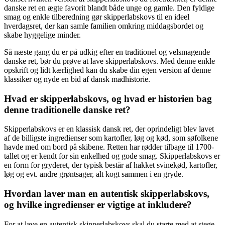
danske ret en ægte favorit blandt både unge og gamle. Den fyldige
smag og enkle tilberedning gør skipperlabskovs til en ideel
hverdagsret, der kan samle familien omkring middagsbordet og
skabe hyggelige minder.
Så næste gang du er på udkig efter en traditionel og velsmagende
danske ret, bør du prøve at lave skipperlabskovs. Med denne enkle
opskrift og lidt kærlighed kan du skabe din egen version af denne
klassiker og nyde en bid af dansk madhistorie.
Hvad er skipperlabskovs, og hvad er historien bag
denne traditionelle danske ret?
Skipperlabskovs er en klassisk dansk ret, der oprindeligt blev lavet
af de billigste ingredienser som kartofler, løg og kød, som søfolkene
havde med om bord på skibene. Retten har rødder tilbage til 1700-
tallet og er kendt for sin enkelhed og gode smag. Skipperlabskovs er
en form for gryderet, der typisk består af hakket svinekød, kartofler,
løg og evt. andre grøntsager, alt kogt sammen i en gryde.
Hvordan laver man en autentisk skipperlabskovs,
og hvilke ingredienser er vigtige at inkludere?
For at lave en autentisk skipperlabskovs skal du starte med at stege