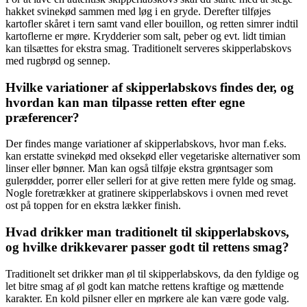
hakket svinekød sammen med løg i en gryde. Derefter tilføjes
kartofler skåret i tern samt vand eller bouillon, og retten simrer indtil
kartoflerne er møre. Krydderier som salt, peber og evt. lidt timian
kan tilsættes for ekstra smag. Traditionelt serveres skipperlabskovs
med rugbrød og sennep.
Hvilke variationer af skipperlabskovs findes der, og
hvordan kan man tilpasse retten efter egne
præferencer?
Der findes mange variationer af skipperlabskovs, hvor man f.eks.
kan erstatte svinekød med oksekød eller vegetariske alternativer som
linser eller bønner. Man kan også tilføje ekstra grøntsager som
gulerødder, porrer eller selleri for at give retten mere fylde og smag.
Nogle foretrækker at gratinere skipperlabskovs i ovnen med revet
ost på toppen for en ekstra lækker finish.
Hvad drikker man traditionelt til skipperlabskovs,
og hvilke drikkevarer passer godt til rettens smag?
Traditionelt set drikker man øl til skipperlabskovs, da den fyldige og
let bitre smag af øl godt kan matche rettens kraftige og mættende
karakter. En kold pilsner eller en mørkere ale kan være gode valg.