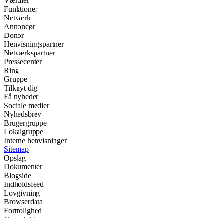
Værdier
Funktioner
Netværk
Annoncør
Donor
Henvisningspartner
Netværkspartner
Pressecenter
Ring
Gruppe
Tilknyt dig
Få nyheder
Sociale medier
Nyhedsbrev
Brugergruppe
Lokalgruppe
Interne henvisninger
Sitemap
Opslag
Dokumenter
Blogside
Indholdsfeed
Lovgivning
Browserdata
Fortrolighed