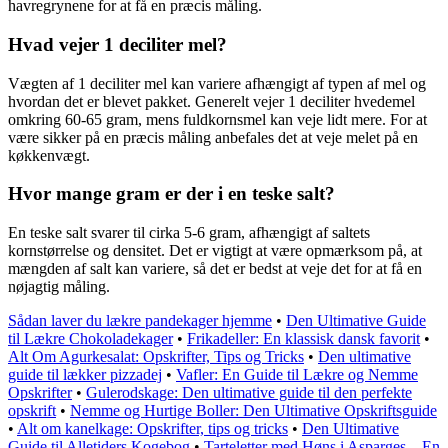
havregrynene for at få en præcis måling.
Hvad vejer 1 deciliter mel?
Vægten af 1 deciliter mel kan variere afhængigt af typen af mel og
hvordan det er blevet pakket. Generelt vejer 1 deciliter hvedemel
omkring 60-65 gram, mens fuldkornsmel kan veje lidt mere. For at
være sikker på en præcis måling anbefales det at veje melet på en
køkkenvægt.
Hvor mange gram er der i en teske salt?
En teske salt svarer til cirka 5-6 gram, afhængigt af saltets
kornstørrelse og densitet. Det er vigtigt at være opmærksom på, at
mængden af salt kan variere, så det er bedst at veje det for at få en
nøjagtig måling.
Sådan laver du lækre pandekager hjemme
•
Den Ultimative Guide
til Lækre Chokoladekager
•
Frikadeller: En klassisk dansk favorit
•
Alt Om Agurkesalat: Opskrifter, Tips og Tricks
•
Den ultimative
guide til lækker pizzadej
•
Vafler: En Guide til Lækre og Nemme
Opskrifter
•
Gulerodskage: Den ultimative guide til den perfekte
opskrift
•
Nemme og Hurtige Boller: Den Ultimative Opskriftsguide
•
Alt om kanelkage: Opskrifter, tips og tricks
•
Den Ultimative
Guide til Alletiders Kogebog
•
Tarteletter med Høns i Asparges – En