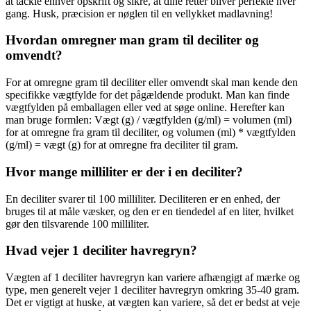
at tackle enhver opskrift og sikre, at dine retter bliver perfekte hver
gang. Husk, præcision er nøglen til en vellykket madlavning!
Hvordan omregner man gram til deciliter og
omvendt?
For at omregne gram til deciliter eller omvendt skal man kende den
specifikke vægtfylde for det pågældende produkt. Man kan finde
vægtfylden på emballagen eller ved at søge online. Herefter kan
man bruge formlen: Vægt (g) / vægtfylden (g/ml) = volumen (ml)
for at omregne fra gram til deciliter, og volumen (ml) * vægtfylden
(g/ml) = vægt (g) for at omregne fra deciliter til gram.
Hvor mange milliliter er der i en deciliter?
En deciliter svarer til 100 milliliter. Deciliteren er en enhed, der
bruges til at måle væsker, og den er en tiendedel af en liter, hvilket
gør den tilsvarende 100 milliliter.
Hvad vejer 1 deciliter havregryn?
Vægten af 1 deciliter havregryn kan variere afhængigt af mærke og
type, men generelt vejer 1 deciliter havregryn omkring 35-40 gram.
Det er vigtigt at huske, at vægten kan variere, så det er bedst at veje