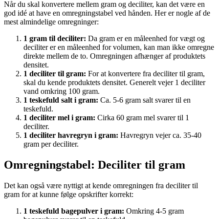
Når du skal konvertere mellem gram og deciliter, kan det være en
god idé at have en omregningstabel ved hånden. Her er nogle af de
mest almindelige omregninger:
1 gram til deciliter:
Da gram er en måleenhed for vægt og
deciliter er en måleenhed for volumen, kan man ikke omregne
direkte mellem de to. Omregningen afhænger af produktets
densitet.
1 deciliter til gram:
For at konvertere fra deciliter til gram,
skal du kende produktets densitet. Generelt vejer 1 deciliter
vand omkring 100 gram.
1 teskefuld salt i gram:
Ca. 5-6 gram salt svarer til en
teskefuld.
1 deciliter mel i gram:
Cirka 60 gram mel svarer til 1
deciliter.
1 deciliter havregryn i gram:
Havregryn vejer ca. 35-40
gram per deciliter.
Omregningstabel: Deciliter til gram
Det kan også være nyttigt at kende omregningen fra deciliter til
gram for at kunne følge opskrifter korrekt:
1 teskefuld bagepulver i gram:
Omkring 4-5 gram