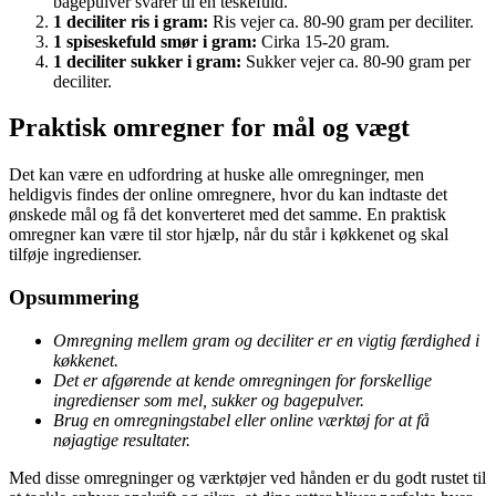
bagepulver svarer til en teskefuld.
1 deciliter ris i gram:
Ris vejer ca. 80-90 gram per deciliter.
1 spiseskefuld smør i gram:
Cirka 15-20 gram.
1 deciliter sukker i gram:
Sukker vejer ca. 80-90 gram per
deciliter.
Praktisk omregner for mål og vægt
Det kan være en udfordring at huske alle omregninger, men
heldigvis findes der online omregnere, hvor du kan indtaste det
ønskede mål og få det konverteret med det samme. En praktisk
omregner kan være til stor hjælp, når du står i køkkenet og skal
tilføje ingredienser.
Opsummering
Omregning mellem gram og deciliter er en vigtig færdighed i
køkkenet.
Det er afgørende at kende omregningen for forskellige
ingredienser som mel, sukker og bagepulver.
Brug en omregningstabel eller online værktøj for at få
nøjagtige resultater.
Med disse omregninger og værktøjer ved hånden er du godt rustet til