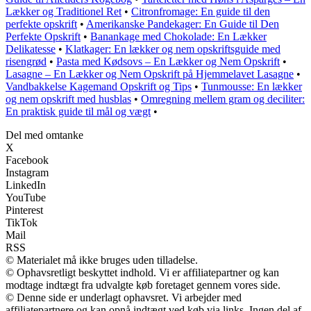
Lækker og Traditionel Ret
•
Citronfromage: En guide til den
perfekte opskrift
•
Amerikanske Pandekager: En Guide til Den
Perfekte Opskrift
•
Banankage med Chokolade: En Lækker
Delikatesse
•
Klatkager: En lækker og nem opskriftsguide med
risengrød
•
Pasta med Kødsovs – En Lækker og Nem Opskrift
•
Lasagne – En Lækker og Nem Opskrift på Hjemmelavet Lasagne
•
Vandbakkelse Kagemand Opskrift og Tips
•
Tunmousse: En lækker
og nem opskrift med husblas
•
Omregning mellem gram og deciliter:
En praktisk guide til mål og vægt
•
Del med omtanke
X
Facebook
Instagram
LinkedIn
YouTube
Pinterest
TikTok
Mail
RSS
© Materialet må ikke bruges uden tilladelse.
© Ophavsretligt beskyttet indhold. Vi er affiliatepartner og kan
modtage indtægt fra udvalgte køb foretaget gennem vores side.
© Denne side er underlagt ophavsret. Vi arbejder med
affiliatepartnere og kan opnå indtægt ved køb via links. Ingen del af