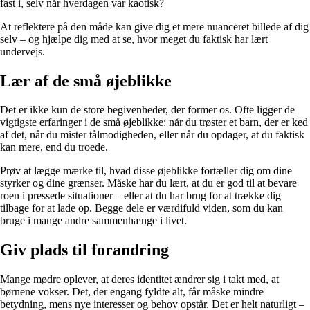
fast i, selv når hverdagen var kaotisk?
At reflektere på den måde kan give dig et mere nuanceret billede af dig
selv – og hjælpe dig med at se, hvor meget du faktisk har lært
undervejs.
Lær af de små øjeblikke
Det er ikke kun de store begivenheder, der former os. Ofte ligger de
vigtigste erfaringer i de små øjeblikke: når du trøster et barn, der er ked
af det, når du mister tålmodigheden, eller når du opdager, at du faktisk
kan mere, end du troede.
Prøv at lægge mærke til, hvad disse øjeblikke fortæller dig om dine
styrker og dine grænser. Måske har du lært, at du er god til at bevare
roen i pressede situationer – eller at du har brug for at trække dig
tilbage for at lade op. Begge dele er værdifuld viden, som du kan
bruge i mange andre sammenhænge i livet.
Giv plads til forandring
Mange mødre oplever, at deres identitet ændrer sig i takt med, at
børnene vokser. Det, der engang fyldte alt, får måske mindre
betydning, mens nye interesser og behov opstår. Det er helt naturligt –