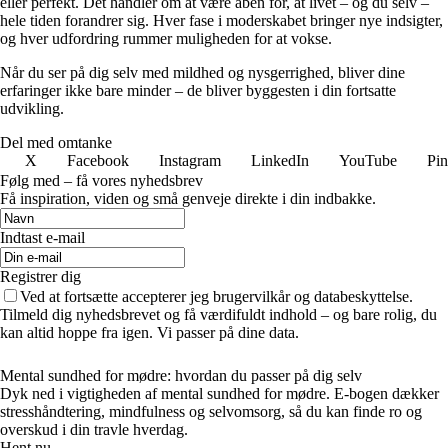
eller perfekt. Det handler om at være åben for, at livet – og du selv –
hele tiden forandrer sig. Hver fase i moderskabet bringer nye indsigter,
og hver udfordring rummer muligheden for at vokse.
Når du ser på dig selv med mildhed og nysgerrighed, bliver dine
erfaringer ikke bare minder – de bliver byggesten i din fortsatte
udvikling.
Del med omtanke
X
Facebook
Instagram
LinkedIn
YouTube
Pin
Følg med – få vores nyhedsbrev
Få inspiration, viden og små genveje direkte i din indbakke.
Indtast e-mail
Registrer dig
Ved at fortsætte accepterer jeg brugervilkår og databeskyttelse.
Tilmeld dig nyhedsbrevet og få værdifuldt indhold – og bare rolig, du
kan altid hoppe fra igen. Vi passer på dine data.
Mental sundhed for mødre: hvordan du passer på dig selv
Dyk ned i vigtigheden af mental sundhed for mødre. E-bogen dækker
stresshåndtering, mindfulness og selvomsorg, så du kan finde ro og
overskud i din travle hverdag.
Hent nu