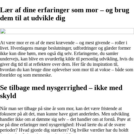
Lær af dine erfaringer som mor – og brug
dem til at udvikle dig
At være mor er en af de mest krævende – og mest givende – roller i
livet. Hverdagens mange beslutninger, udfordringer og glæder former
ikke kun dine børn, men også dig selv. Erfaringerne, du samler
undervejs, kan blive en uvurderlig kilde til personlig udvikling, hvis du
giver dig tid til at reflektere over dem. Her får du inspiration til,
hvordan du kan bruge dine oplevelser som mor til at vokse – både som
forælder og som menneske.
Se tilbage med nysgerrighed – ikke med
skyld
Når man ser tilbage på sine år som mor, kan det være fristende at
fokusere på alt det, man kunne have gjort anderledes. Men udvikling
handler ikke om at dømme sig selv – det handler om at forstå. Prøv at
se på dine erfaringer med nysgerrighed: Hvad lærte du af de svære
perioder? Hvad gjorde dig stærkere? Og hvilke værdier har du holdt