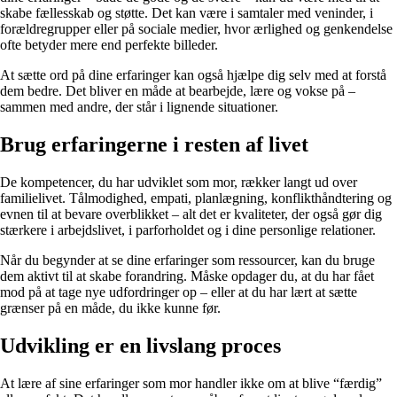
skabe fællesskab og støtte. Det kan være i samtaler med veninder, i
forældregrupper eller på sociale medier, hvor ærlighed og genkendelse
ofte betyder mere end perfekte billeder.
At sætte ord på dine erfaringer kan også hjælpe dig selv med at forstå
dem bedre. Det bliver en måde at bearbejde, lære og vokse på –
sammen med andre, der står i lignende situationer.
Brug erfaringerne i resten af livet
De kompetencer, du har udviklet som mor, rækker langt ud over
familielivet. Tålmodighed, empati, planlægning, konflikthåndtering og
evnen til at bevare overblikket – alt det er kvaliteter, der også gør dig
stærkere i arbejdslivet, i parforholdet og i dine personlige relationer.
Når du begynder at se dine erfaringer som ressourcer, kan du bruge
dem aktivt til at skabe forandring. Måske opdager du, at du har fået
mod på at tage nye udfordringer op – eller at du har lært at sætte
grænser på en måde, du ikke kunne før.
Udvikling er en livslang proces
At lære af sine erfaringer som mor handler ikke om at blive “færdig”