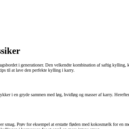
ssiker
ddagsbordet i generationer. Den velkendte kombination af saftig kylling,
ps til at lave den perfekte kylling i karry.
tykker i en gryde sammen med løg, hvidløg og masser af karry. Herefter t
nhver smag. Prøv for eksempel at erstatte fløden med kokosmælk for en me