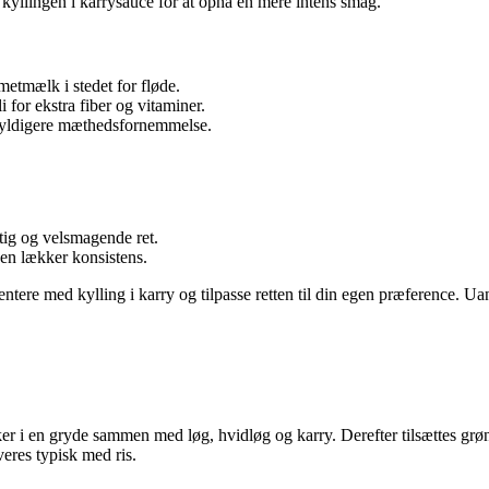
 kyllingen i karrysauce for at opnå en mere intens smag.
etmælk i stedet for fløde.
 for ekstra fiber og vitaminer.
 fyldigere mæthedsfornemmelse.
ftig og velsmagende ret.
 en lækker konsistens.
mentere med kylling i karry og tilpasse retten til din egen præference. U
ykker i en gryde sammen med løg, hvidløg og karry. Derefter tilsættes 
veres typisk med ris.