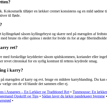
etten?
mælk. Kokosmælk tilføjer en lækker cremet konsistens og en mild sødme 
ver til fløde.
e?
rt kyllingekød såsom kyllingebryst og skære ned på mængden af fedtstof, 
med brune ris eller quinoa i stedet for hvide ris for at øge fiberindholde
karry ret?
ntere med forskellige krydderier såsom spidskommen, koriander eller inge
ler revet citronskal for en syrlig kontrast til rettens krydrede smag.
ing i karry?
d på mængden af karry og evt. bruge en mildere karryblanding. Du kan og
elv vælge om de vil blande det sammen eller ej.
øns i Asparges – En Lækker og Traditionel Ret
•
Tunmousse: En lækker
gemand Opskrift og Tips
•
Sådan laver du lækre pandekager hjemme
sengrød
•