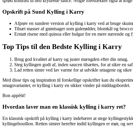
sprød kontrast til den krydrede sauce. Nogle foretrækker også at koge
Opskrift på Sund Kylling i Karry
Afprøv en sundere version af kylling i karry ved at bruge skumm
Tilsæt masser af grøntsager som gulerødder, blomkål og broccoli
Erstatt risene med quinoa eller bulgur for en mere nærende og
Top Tips til den Bedste Kylling i Karry
Brug god kvalitet af karry og juster mængden efter din smag.
Steg kyllingen godt af, inden saucen tilsættes, for at sikre en sa
Lad retten simre ved lav varme for at udvikle smagene og sikre
Med disse tips og inspiration til forskellige opskrifter kan du eksperi
smagsvarianter, er kylling i karry en sikker vinder på middagsbordet.
Bon appétit!
Hvordan laver man en klassisk kylling i karry ret?
En klassisk opskrift på kylling i karry indebærer at stege kyllingest
kyllingebouillon. Retten simrer herefter indtil kyllingen er mør, og ser