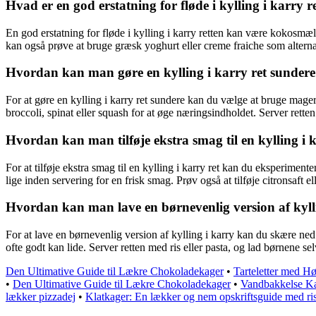
Hvad er en god erstatning for fløde i kylling i karry r
En god erstatning for fløde i kylling i karry retten kan være kokos
kan også prøve at bruge græsk yoghurt eller creme fraiche som alternati
Hvordan kan man gøre en kylling i karry ret sunder
For at gøre en kylling i karry ret sundere kan du vælge at bruge mage
broccoli, spinat eller squash for at øge næringsindholdet. Server retten 
Hvordan kan man tilføje ekstra smag til en kylling i 
For at tilføje ekstra smag til en kylling i karry ret kan du eksperime
lige inden servering for en frisk smag. Prøv også at tilføje citronsaft el
Hvordan kan man lave en børnevenlig version af kyll
For at lave en børnevenlig version af kylling i karry kan du skære ne
ofte godt kan lide. Server retten med ris eller pasta, og lad børnene s
Den Ultimative Guide til Lækre Chokoladekager
•
Tarteletter med H
•
Den Ultimative Guide til Lækre Chokoladekager
•
Vandbakkelse Ka
lækker pizzadej
•
Klatkager: En lækker og nem opskriftsguide med ri