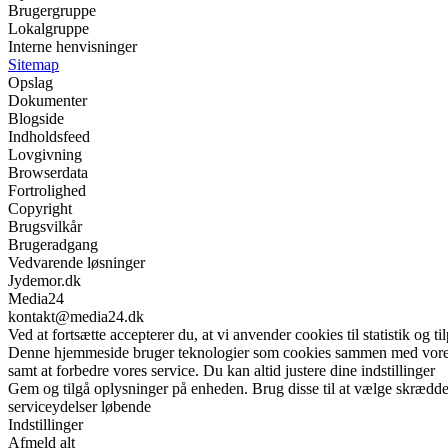
Brugergruppe
Lokalgruppe
Interne henvisninger
Sitemap
Opslag
Dokumenter
Blogside
Indholdsfeed
Lovgivning
Browserdata
Fortrolighed
Copyright
Brugsvilkår
Brugeradgang
Vedvarende løsninger
Jydemor.dk
Media24
kontakt@media24.dk
Ved at fortsætte accepterer du, at vi anvender cookies til statistik og ti
Denne hjemmeside bruger teknologier som cookies sammen med vores sam
samt at forbedre vores service. Du kan altid justere dine indstillinger
Gem og tilgå oplysninger på enheden. Brug disse til at vælge skrædder
serviceydelser løbende
Indstillinger
Afmeld alt