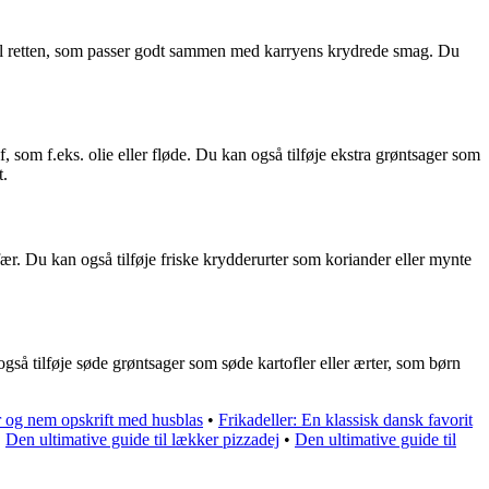
til retten, som passer godt sammen med karryens krydrede smag. Du
som f.eks. olie eller fløde. Du kan også tilføje ekstra grøntsager som
t.
fær. Du kan også tilføje friske krydderurter som koriander eller mynte
så tilføje søde grøntsager som søde kartofler eller ærter, som børn
 og nem opskrift med husblas
•
Frikadeller: En klassisk dansk favorit
•
Den ultimative guide til lækker pizzadej
•
Den ultimative guide til