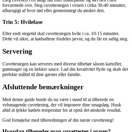
forvarmede ovn. Steg cuvettestegen i ovnen i cirka 30-40 minutter,
afhængigt af hvor rød eller gennemstegt du ønsker den.
Trin 5: Hvilefase
Efter endt stegetid skal cuvettestegen hvile i ca. 10-15 minutter.
Dette vil sikre, at kødsaftene fordeles jævnt, og du får en saftig steg.
Servering
Cuvettestegen kan serveres med diverse tilbehør såsom kartofler,
grøntsager og en lækker sauce. Lad din kreativitet flyde og skab det
perfekte måltid til dine gæster eller familie.
Afsluttende bemærkninger
Med denne guide burde du nu være i stand til at tilberede en
velsmagende cuvettesteg, der vil imponere dine smagsløg. Husk
altid at tjekke kødets temperatur for at opnå det ønskede resultat.
God fornøjelse med tilberedningen af din næste cuvettesteg!
Hvordan tilbereder man cuvettesteg i ovnen?