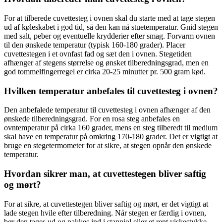
For at tilberede cuvettesteg i ovnen skal du starte med at tage stegen
ud af køleskabet i god tid, så den kan nå stuetemperatur. Gnid stegen
med salt, peber og eventuelle krydderier efter smag. Forvarm ovnen
til den ønskede temperatur (typisk 160-180 grader). Placer
cuvettestegen i et ovnfast fad og sæt den i ovnen. Stegetiden
afhænger af stegens størrelse og ønsket tilberedningsgrad, men en
god tommelfingerregel er cirka 20-25 minutter pr. 500 gram kød.
Hvilken temperatur anbefales til cuvettesteg i ovnen?
Den anbefalede temperatur til cuvettesteg i ovnen afhænger af den
ønskede tilberedningsgrad. For en rosa steg anbefales en
ovntemperatur på cirka 160 grader, mens en steg tilberedt til medium
skal have en temperatur på omkring 170-180 grader. Det er vigtigt at
bruge en stegetermometer for at sikre, at stegen opnår den ønskede
temperatur.
Hvordan sikrer man, at cuvettestegen bliver saftig
og mørt?
For at sikre, at cuvettestegen bliver saftig og mørt, er det vigtigt at
lade stegen hvile efter tilberedning. Når stegen er færdig i ovnen,
bør den tages ud og pakkes ind i stanniol eller et rent viskestykke.