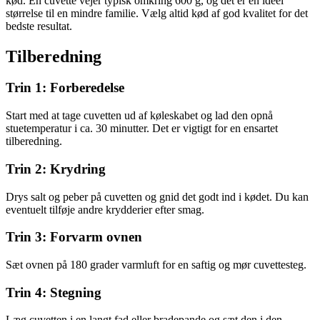
kød. En cuvette vejer typisk omkring 600 g, og det er en ideel
størrelse til en mindre familie. Vælg altid kød af god kvalitet for det
bedste resultat.
Tilberedning
Trin 1: Forberedelse
Start med at tage cuvetten ud af køleskabet og lad den opnå
stuetemperatur i ca. 30 minutter. Det er vigtigt for en ensartet
tilberedning.
Trin 2: Krydring
Drys salt og peber på cuvetten og gnid det godt ind i kødet. Du kan
eventuelt tilføje andre krydderier efter smag.
Trin 3: Forvarm ovnen
Sæt ovnen på 180 grader varmluft for en saftig og mør cuvettesteg.
Trin 4: Stegning
Læg cuvetten i en langt fad eller bradepande og sæt den i den