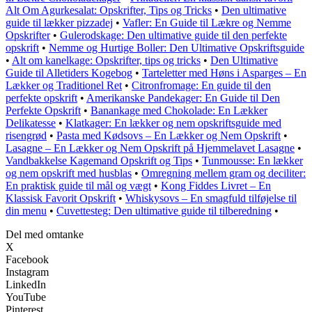
Alt Om Agurkesalat: Opskrifter, Tips og Tricks
•
Den ultimative
guide til lækker pizzadej
•
Vafler: En Guide til Lækre og Nemme
Opskrifter
•
Gulerodskage: Den ultimative guide til den perfekte
opskrift
•
Nemme og Hurtige Boller: Den Ultimative Opskriftsguide
•
Alt om kanelkage: Opskrifter, tips og tricks
•
Den Ultimative
Guide til Alletiders Kogebog
•
Tarteletter med Høns i Asparges – En
Lækker og Traditionel Ret
•
Citronfromage: En guide til den
perfekte opskrift
•
Amerikanske Pandekager: En Guide til Den
Perfekte Opskrift
•
Banankage med Chokolade: En Lækker
Delikatesse
•
Klatkager: En lækker og nem opskriftsguide med
risengrød
•
Pasta med Kødsovs – En Lækker og Nem Opskrift
•
Lasagne – En Lækker og Nem Opskrift på Hjemmelavet Lasagne
•
Vandbakkelse Kagemand Opskrift og Tips
•
Tunmousse: En lækker
og nem opskrift med husblas
•
Omregning mellem gram og deciliter:
En praktisk guide til mål og vægt
•
Kong Fiddes Livret – En
Klassisk Favorit Opskrift
•
Whiskysovs – En smagfuld tilføjelse til
din menu
•
Cuvettesteg: Den ultimative guide til tilberedning
•
Del med omtanke
X
Facebook
Instagram
LinkedIn
YouTube
Pinterest