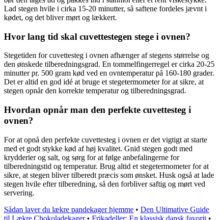
Lad stegen hvile i cirka 15-20 minutter, så saftene fordeles jævnt i
kødet, og det bliver mørt og lækkert.
Hvor lang tid skal cuvettestegen stege i ovnen?
Stegetiden for cuvettesteg i ovnen afhænger af stegens størrelse og
den ønskede tilberedningsgrad. En tommelfingerregel er cirka 20-25
minutter pr. 500 gram kød ved en ovntemperatur på 160-180 grader.
Det er altid en god idé at bruge et stegetermometer for at sikre, at
stegen opnår den korrekte temperatur og tilberedningsgrad.
Hvordan opnår man den perfekte cuvettesteg i
ovnen?
For at opnå den perfekte cuvettesteg i ovnen er det vigtigt at starte
med et godt stykke kød af høj kvalitet. Gnid stegen godt med
krydderier og salt, og sørg for at følge anbefalingerne for
tilberedningstid og temperatur. Brug altid et stegetermometer for at
sikre, at stegen bliver tilberedt præcis som ønsket. Husk også at lade
stegen hvile efter tilberedning, så den forbliver saftig og mørt ved
servering.
Sådan laver du lækre pandekager hjemme
•
Den Ultimative Guide
til Lækre Chokoladekager
•
Frikadeller: En klassisk dansk favorit
•