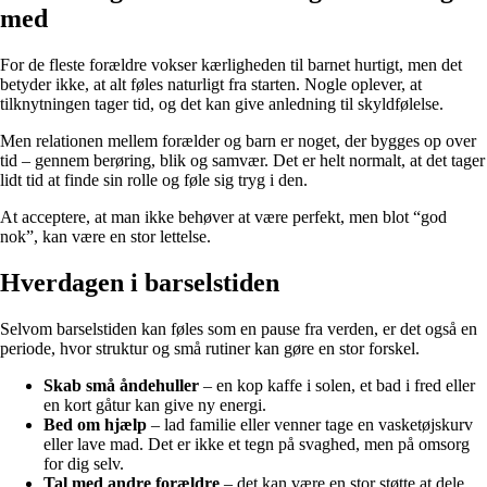
med
For de fleste forældre vokser kærligheden til barnet hurtigt, men det
betyder ikke, at alt føles naturligt fra starten. Nogle oplever, at
tilknytningen tager tid, og det kan give anledning til skyldfølelse.
Men relationen mellem forælder og barn er noget, der bygges op over
tid – gennem berøring, blik og samvær. Det er helt normalt, at det tager
lidt tid at finde sin rolle og føle sig tryg i den.
At acceptere, at man ikke behøver at være perfekt, men blot “god
nok”, kan være en stor lettelse.
Hverdagen i barselstiden
Selvom barselstiden kan føles som en pause fra verden, er det også en
periode, hvor struktur og små rutiner kan gøre en stor forskel.
Skab små åndehuller
– en kop kaffe i solen, et bad i fred eller
en kort gåtur kan give ny energi.
Bed om hjælp
– lad familie eller venner tage en vasketøjskurv
eller lave mad. Det er ikke et tegn på svaghed, men på omsorg
for dig selv.
Tal med andre forældre
– det kan være en stor støtte at dele