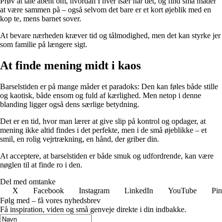
Prøv at tale åbent om, hvordan I hver især har det, og find små måder
at være sammen på – også selvom det bare er et kort øjeblik med en
kop te, mens barnet sover.
At bevare nærheden kræver tid og tålmodighed, men det kan styrke jer
som familie på længere sigt.
At finde mening midt i kaos
Barselstiden er på mange måder et paradoks: Den kan føles både stille
og kaotisk, både ensom og fuld af kærlighed. Men netop i denne
blanding ligger også dens særlige betydning.
Det er en tid, hvor man lærer at give slip på kontrol og opdager, at
mening ikke altid findes i det perfekte, men i de små øjeblikke – et
smil, en rolig vejrtrækning, en hånd, der griber din.
At acceptere, at barselstiden er både smuk og udfordrende, kan være
nøglen til at finde ro i den.
Del med omtanke
X
Facebook
Instagram
LinkedIn
YouTube
Pin
Følg med – få vores nyhedsbrev
Få inspiration, viden og små genveje direkte i din indbakke.