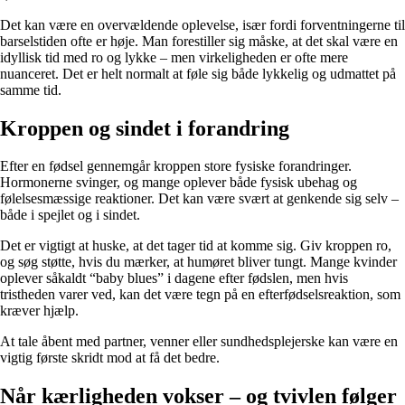
Det kan være en overvældende oplevelse, især fordi forventningerne til
barselstiden ofte er høje. Man forestiller sig måske, at det skal være en
idyllisk tid med ro og lykke – men virkeligheden er ofte mere
nuanceret. Det er helt normalt at føle sig både lykkelig og udmattet på
samme tid.
Kroppen og sindet i forandring
Efter en fødsel gennemgår kroppen store fysiske forandringer.
Hormonerne svinger, og mange oplever både fysisk ubehag og
følelsesmæssige reaktioner. Det kan være svært at genkende sig selv –
både i spejlet og i sindet.
Det er vigtigt at huske, at det tager tid at komme sig. Giv kroppen ro,
og søg støtte, hvis du mærker, at humøret bliver tungt. Mange kvinder
oplever såkaldt “baby blues” i dagene efter fødslen, men hvis
tristheden varer ved, kan det være tegn på en efterfødselsreaktion, som
kræver hjælp.
At tale åbent med partner, venner eller sundhedsplejerske kan være en
vigtig første skridt mod at få det bedre.
Når kærligheden vokser – og tvivlen følger