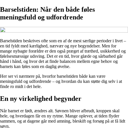
Barselstiden: Når den både føles
meningsfuld og udfordrende
Barselstiden beskrives ofte som en af de mest særlige perioder i livet –
en tid fyldt med kærlighed, nærvær og nye begyndelser. Men for
mange nybagte forældre er den også præget af træthed, usikkerhed og
følelsesmæssige udsving. Det er en tid, hvor glæde og sårbarhed går
hånd i hånd, og hvor det at finde balancen mellem egne behov og
barnets kan føles som en daglig øvelse.
Her ser vi nærmere på, hvorfor barselstiden både kan være
meningsfuld og udfordrende – og hvordan du kan støtte dig selv i at
finde ro midt i det hele.
En ny virkelighed begynder
Når barnet er født, ændres alt. Søvnen bliver afbrudt, kroppen skal
hele, og hverdagen får en ny rytme. Mange oplever, at tiden flyder
sammen, og at dagene går med amning, bleskift og forsøg på at få lidt
søvn.