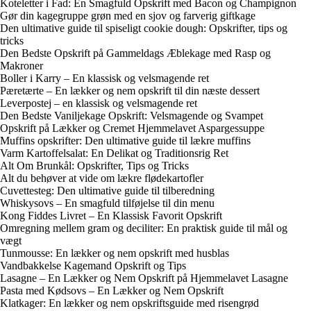
Koteletter i Fad: En Smagfuld Opskrift med Bacon og Champignon
Gør din kagegruppe grøn med en sjov og farverig giftkage
Den ultimative guide til spiseligt cookie dough: Opskrifter, tips og
tricks
Den Bedste Opskrift på Gammeldags Æblekage med Rasp og
Makroner
Boller i Karry – En klassisk og velsmagende ret
Pæretærte – En lækker og nem opskrift til din næste dessert
Leverpostej – en klassisk og velsmagende ret
Den Bedste Vaniljekage Opskrift: Velsmagende og Svampet
Opskrift på Lækker og Cremet Hjemmelavet Aspargessuppe
Muffins opskrifter: Den ultimative guide til lækre muffins
Varm Kartoffelsalat: En Delikat og Traditionsrig Ret
Alt Om Brunkål: Opskrifter, Tips og Tricks
Alt du behøver at vide om lækre flødekartofler
Cuvettesteg: Den ultimative guide til tilberedning
Whiskysovs – En smagfuld tilføjelse til din menu
Kong Fiddes Livret – En Klassisk Favorit Opskrift
Omregning mellem gram og deciliter: En praktisk guide til mål og
vægt
Tunmousse: En lækker og nem opskrift med husblas
Vandbakkelse Kagemand Opskrift og Tips
Lasagne – En Lækker og Nem Opskrift på Hjemmelavet Lasagne
Pasta med Kødsovs – En Lækker og Nem Opskrift
Klatkager: En lækker og nem opskriftsguide med risengrød