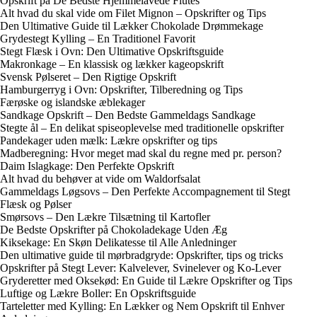
Opskrift på De Bedste Hjemmelavede Flutes
Alt hvad du skal vide om Filet Mignon – Opskrifter og Tips
Den Ultimative Guide til Lækker Chokolade Drømmekage
Grydestegt Kylling – En Traditionel Favorit
Stegt Flæsk i Ovn: Den Ultimative Opskriftsguide
Makronkage – En klassisk og lækker kageopskrift
Svensk Pølseret – Den Rigtige Opskrift
Hamburgerryg i Ovn: Opskrifter, Tilberedning og Tips
Færøske og islandske æblekager
Sandkage Opskrift – Den Bedste Gammeldags Sandkage
Stegte ål – En delikat spiseoplevelse med traditionelle opskrifter
Pandekager uden mælk: Lækre opskrifter og tips
Madberegning: Hvor meget mad skal du regne med pr. person?
Daim Islagkage: Den Perfekte Opskrift
Alt hvad du behøver at vide om Waldorfsalat
Gammeldags Løgsovs – Den Perfekte Accompagnement til Stegt
Flæsk og Pølser
Smørsovs – Den Lækre Tilsætning til Kartofler
De Bedste Opskrifter på Chokoladekage Uden Æg
Kiksekage: En Skøn Delikatesse til Alle Anledninger
Den ultimative guide til mørbradgryde: Opskrifter, tips og tricks
Opskrifter på Stegt Lever: Kalvelever, Svinelever og Ko-Lever
Gryderetter med Oksekød: En Guide til Lækre Opskrifter og Tips
Luftige og Lækre Boller: En Opskriftsguide
Tarteletter med Kylling: En Lækker og Nem Opskrift til Enhver