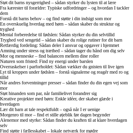
Støt dit barns nysgerrighed – sådan styrker du lysten til at lære
Fra kærester til forældre: Typiske udfordringer – og hvordan I tackler
dem
Forstå dit barns behov – og find støtte i din indsigt som mor
En overskuelig hverdag med børn – sådan skaber du struktur og
tryghed
Mental forberedelse til fødslen: Sådan styrker du din selvtillid
Tryghed ved sengetid – sådan skaber du rolige rutiner for dit barn
Retfærdig fordeling: Sådan deler I ansvar og opgaver i hjemmet
Amning under stress og træthed – sådan tager du hånd om dig selv
Mor og menneske – find balancen mellem dine roller
Naturen som fristed: Find ny energi under barslen
Overraskelser i parforholdet: Sådan vækker du gnisten til live igen
Lyt til kroppen under fødslen – forstå signalerne og reagér med ro og
tillid
Når andres forventninger presser – sådan finder du din egen vej som
mor
Støt hinanden som par, når familielivet forandrer sig
Kreative projekter med børn: Enkle idéer, der skaber glæde i
hverdagen
Lær dit barn at tale respektfuldt – også når I er uenige
Morgenro til mor – find et stille øjeblik før dagen begynder
Alenemor med styrke: Sådan finder du kraften til at klare hverdagen
selv
Find støtte i fællesskabet – lokale netværk for mødre