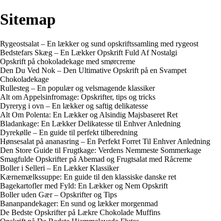
Sitemap
Rygeostsalat – En lækker og sund opskriftssamling med rygeost
Bedstefars Skæg – En Lækker Opskrift Fuld Af Nostalgi
Opskrift på chokoladekage med smørcreme
Den Du Ved Nok – Den Ultimative Opskrift på en Svampet
Chokoladekage
Rullesteg – En populær og velsmagende klassiker
Alt om Appelsinfromage: Opskrifter, tips og tricks
Dyreryg i ovn – En lækker og saftig delikatesse
Alt Om Polenta: En Lækker og Alsindig Majsbaseret Ret
Bladankage: En Lækker Delikatesse til Enhver Anledning
Dyrekølle – En guide til perfekt tilberedning
Hønsesalat på ananasring – En Perfekt Forret Til Enhver Anledning
Den Store Guide til Frugtkage: Verdens Nemmeste Sommerkage
Smagfulde Opskrifter på Abemad og Frugtsalat med Råcreme
Boller i Selleri – En Lækker Klassiker
Kærnemælkssuppe: En guide til den klassiske danske ret
Bagekartofler med Fyld: En Lækker og Nem Opskrift
Boller uden Gær – Opskrifter og Tips
Bananpandekager: En sund og lækker morgenmad
De Bedste Opskrifter på Lækre Chokolade Muffins