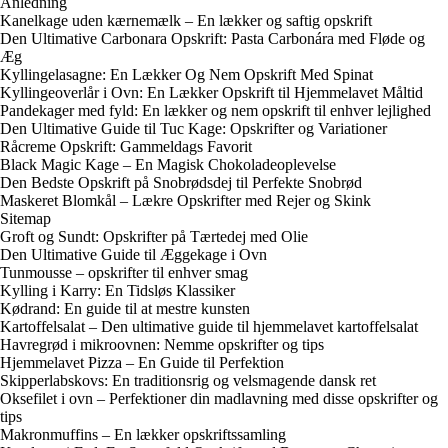
Anledning
Kanelkage uden kærnemælk – En lækker og saftig opskrift
Den Ultimative Carbonara Opskrift: Pasta Carbonára med Fløde og
Æg
Kyllingelasagne: En Lækker Og Nem Opskrift Med Spinat
Kyllingeoverlår i Ovn: En Lækker Opskrift til Hjemmelavet Måltid
Pandekager med fyld: En lækker og nem opskrift til enhver lejlighed
Den Ultimative Guide til Tuc Kage: Opskrifter og Variationer
Råcreme Opskrift: Gammeldags Favorit
Black Magic Kage – En Magisk Chokoladeoplevelse
Den Bedste Opskrift på Snobrødsdej til Perfekte Snobrød
Maskeret Blomkål – Lækre Opskrifter med Rejer og Skink
Sitemap
Groft og Sundt: Opskrifter på Tærtedej med Olie
Den Ultimative Guide til Æggekage i Ovn
Tunmousse – opskrifter til enhver smag
Kylling i Karry: En Tidsløs Klassiker
Kødrand: En guide til at mestre kunsten
Kartoffelsalat – Den ultimative guide til hjemmelavet kartoffelsalat
Havregrød i mikroovnen: Nemme opskrifter og tips
Hjemmelavet Pizza – En Guide til Perfektion
Skipperlabskovs: En traditionsrig og velsmagende dansk ret
Oksefilet i ovn – Perfektioner din madlavning med disse opskrifter og
tips
Makronmuffins – En lækker opskriftssamling