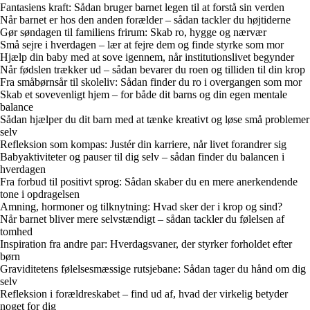
Fantasiens kraft: Sådan bruger barnet legen til at forstå sin verden
Når barnet er hos den anden forælder – sådan tackler du højtiderne
Gør søndagen til familiens frirum: Skab ro, hygge og nærvær
Små sejre i hverdagen – lær at fejre dem og finde styrke som mor
Hjælp din baby med at sove igennem, når institutionslivet begynder
Når fødslen trækker ud – sådan bevarer du roen og tilliden til din krop
Fra småbørnsår til skoleliv: Sådan finder du ro i overgangen som mor
Skab et sovevenligt hjem – for både dit barns og din egen mentale
balance
Sådan hjælper du dit barn med at tænke kreativt og løse små problemer
selv
Refleksion som kompas: Justér din karriere, når livet forandrer sig
Babyaktiviteter og pauser til dig selv – sådan finder du balancen i
hverdagen
Fra forbud til positivt sprog: Sådan skaber du en mere anerkendende
tone i opdragelsen
Amning, hormoner og tilknytning: Hvad sker der i krop og sind?
Når barnet bliver mere selvstændigt – sådan tackler du følelsen af
tomhed
Inspiration fra andre par: Hverdagsvaner, der styrker forholdet efter
børn
Graviditetens følelsesmæssige rutsjebane: Sådan tager du hånd om dig
selv
Refleksion i forældreskabet – find ud af, hvad der virkelig betyder
noget for dig