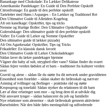
Banankage med Chokolade: En Lækker Delikatesse
Amerikanske Pandekager: En Guide til Den Perfekte Opskrift
Citronfromage: En guide til den perfekte opskrift
Tarteletter med Høns i Asparges – En Lækker og Traditionel Ret
Den Ultimative Guide til Alletiders Kogebog
Alt om kanelkage: Opskrifter, tips og tricks
Nemme og Hurtige Boller: Den Ultimative Opskriftsguide
Gulerodskage: Den ultimative guide til den perfekte opskrift
Vafler: En Guide til Lækre og Nemme Opskrifter
Den ultimative guide til lækker pizzadej
Alt Om Agurkesalat: Opskrifter, Tips og Tricks
Frikadeller: En klassisk dansk favorit
Den Ultimative Guide til Lækre Chokoladekager
Sådan laver du lækre pandekager hjemme
Vågner din baby af sult, utryghed eller vane? Sådan finder du svaret
Sådan fejrer verden fødslen af et barn – traditioner fra kulturer verden
over
Gravid og alene – sådan får du støtte fra dit netværk under graviditeten
Ensomhed som forælder – sådan skaber du fællesskab og nærvær
Amning af tvillinger og flerlinger – praktiske råd og støtte
Kropssprog og tonefald: Sådan styrker du relationen til dit barn
Lær af dine erfaringer som mor – og brug dem til at udvikle dig
Når ansvaret tynger – sådan balancerer du job og familieliv
Nye relationer som alenemor – skab fællesskab gennem aktiviteter
Barselstiden: Når den både føles meningsfuld og udfordrende